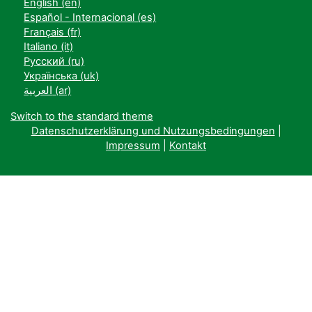
English ‎(en)‎
Español - Internacional ‎(es)‎
Français ‎(fr)‎
Italiano ‎(it)‎
Русский ‎(ru)‎
Українська ‎(uk)‎
العربية ‎(ar)‎
Switch to the standard theme
Datenschutzerklärung und Nutzungsbedingungen
|
Impressum
|
Kontakt