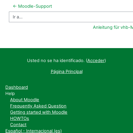
← Moodle-Support
Ir a...
Anleitung für vhb
Usted no se ha identificado. (
Acceder
)
Página Principal
Dashboard
Help
About Moodle
Frequently Asked Question
Getting started with Moodle
HOWTOs
Contact
Español - Internacional ‎(es)‎