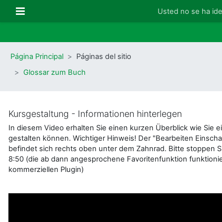
Salta al contenido principal
Panel lateral
Usted no se ha iden
Página Principal
Páginas del sitio
Glossar zum Buch
Kursgestaltung - Informationen hinterlegen
In diesem Video erhalten Sie einen kurzen Überblick wie Sie e
gestalten können. Wichtiger Hinweis! Der "Bearbeiten Einscha
befindet sich rechts oben unter dem Zahnrad. Bitte stoppen S
8:50 (die ab dann angesprochene Favoritenfunktion funktionie
kommerziellen Plugin)