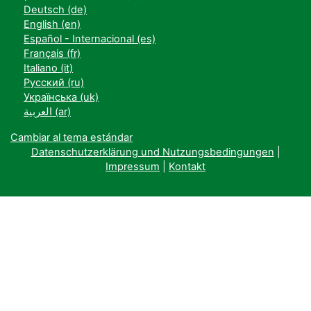
Deutsch ‎(de)‎
English ‎(en)‎
Español - Internacional ‎(es)‎
Français ‎(fr)‎
Italiano ‎(it)‎
Русский ‎(ru)‎
Українська ‎(uk)‎
العربية ‎(ar)‎
Cambiar al tema estándar
Datenschutzerklärung und Nutzungsbedingungen
|
Impressum
|
Kontakt