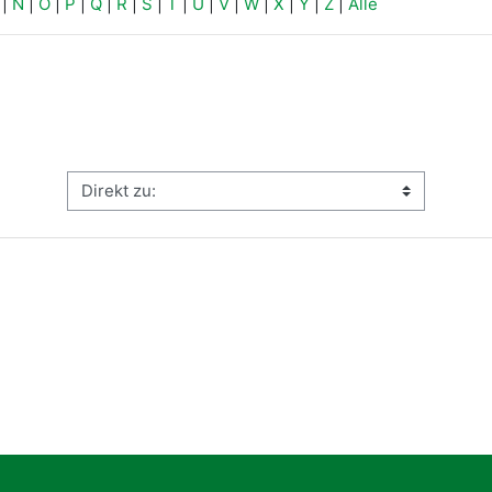
|
N
|
O
|
P
|
Q
|
R
|
S
|
T
|
U
|
V
|
W
|
X
|
Y
|
Z
|
Alle
Direkt zu: