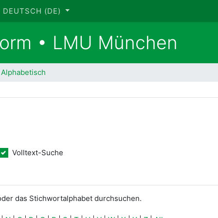
DEUTSCH ‎(DE)‎
tform • LMU München
Alphabetisch
Volltext-Suche
hen
oder das Stichwortalphabet durchsuchen.