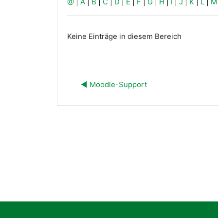
@
|
A
|
B
|
C
|
D
|
E
|
F
|
G
|
H
|
I
|
J
|
K
|
L
|
M
Keine Einträge in diesem Bereich
◀︎ Moodle-Support