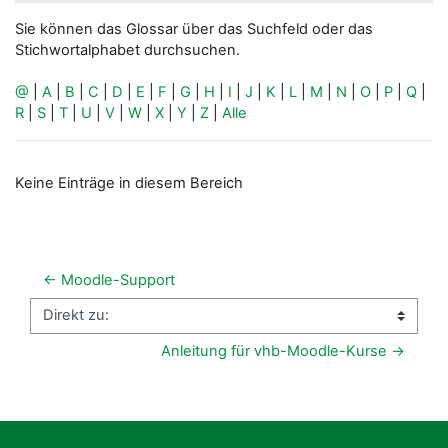
Sie können das Glossar über das Suchfeld oder das
Stichwortalphabet durchsuchen.
@
|
A
|
B
|
C
|
D
|
E
|
F
|
G
|
H
|
I
|
J
|
K
|
L
|
M
|
N
|
O
|
P
|
Q
|
R
|
S
|
T
|
U
|
V
|
W
|
X
|
Y
|
Z
|
Alle
Keine Einträge in diesem Bereich
← Moodle-Support
Direkt zu:
Anleitung für vhb-Moodle-Kurse →