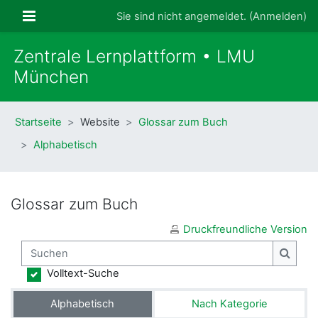
Zum Hauptinhalt
Website-Übersicht
Sie sind nicht angemeldet. (
Anmelden
)
Zentrale Lernplattform • LMU
München
Startseite
Website
Glossar zum Buch
Alphabetisch
Glossar zum Buch
Druckfreundliche Version
Suchen
Suche
Volltext-Suche
Alphabetisch
Nach Kategorie