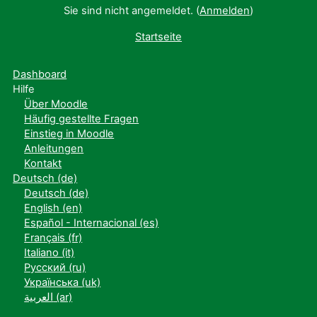
Sie sind nicht angemeldet. (
Anmelden
)
Startseite
Dashboard
Hilfe
Über Moodle
Häufig gestellte Fragen
Einstieg in Moodle
Anleitungen
Kontakt
Deutsch ‎(de)‎
Deutsch ‎(de)‎
English ‎(en)‎
Español - Internacional ‎(es)‎
Français ‎(fr)‎
Italiano ‎(it)‎
Русский ‎(ru)‎
Українська ‎(uk)‎
العربية ‎(ar)‎