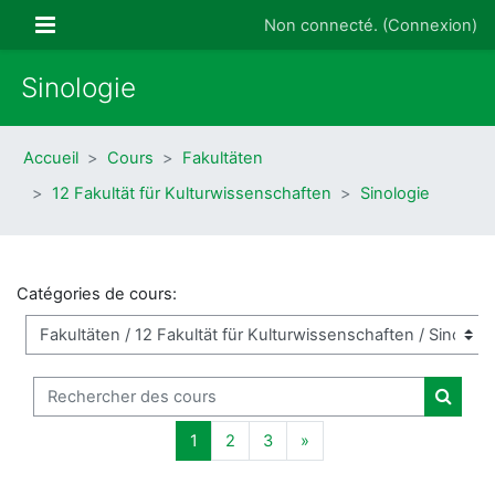
Passer au contenu principal
Panneau latéral
Non connecté. (
Connexion
)
Sinologie
Accueil
Cours
Fakultäten
12 Fakultät für Kulturwissenschaften
Sinologie
Catégories de cours:
Rechercher des cours
Recher
Page 1
Page 2
Page 3
Page suivante
1
2
3
»