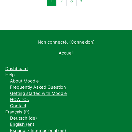
Page 1
Page 2
Page 3
Page suivante
1
2
3
»
Non connecté. (
Connexion
)
Accueil
Dashboard
Help
About Moodle
Frequently Asked Question
Getting started with Moodle
HOWTOs
Contact
Français ‎(fr)‎
Deutsch ‎(de)‎
English ‎(en)‎
Español - Internacional ‎(es)‎