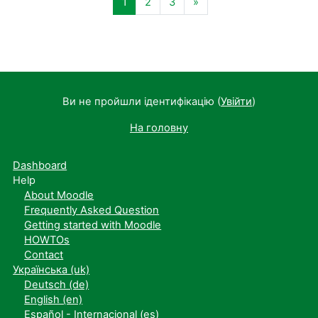
Сторінка 1
Сторінка 2
Сторінка 3
Наступна сторінка
1
2
3
»
Ви не пройшли ідентифікацію (
Увійти
)
На головну
Dashboard
Help
About Moodle
Frequently Asked Question
Getting started with Moodle
HOWTOs
Contact
Українська ‎(uk)‎
Deutsch ‎(de)‎
English ‎(en)‎
Español - Internacional ‎(es)‎