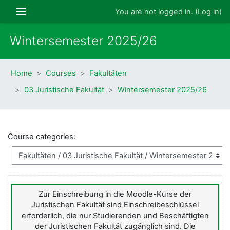
Skip to main content
Side panel
You are not logged in. (
Log in
)
Wintersemester 2025/26
Home
Courses
Fakultäten
03 Juristische Fakultät
Wintersemester 2025/26
Course categories:
Zur Einschreibung in die Moodle-Kurse der
Juristischen Fakultät sind Einschreibeschlüssel
erforderlich, die nur Studierenden und Beschäftigten
der Juristischen Fakultät zugänglich sind. Die