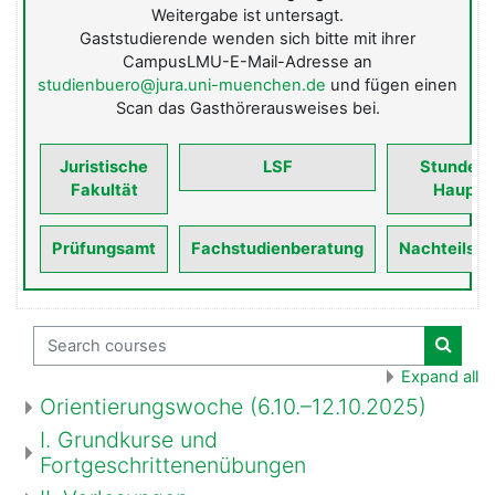
Weitergabe ist untersagt.
Gaststudierende wenden sich bitte mit ihrer
CampusLMU-E-Mail-Adresse an
studienbuero@jura.uni-muenchen.de
und fügen einen
Scan das Gasthörerausweises bei.
Juristische
LSF
Stundenp
Fakultät
Hauptf
Prüfungsamt
Fachstudienberatung
Nachteilsau
Search courses
Search
Expand all
Orientierungswoche (6.10.–12.10.2025)
I. Grundkurse und
Fortgeschrittenenübungen