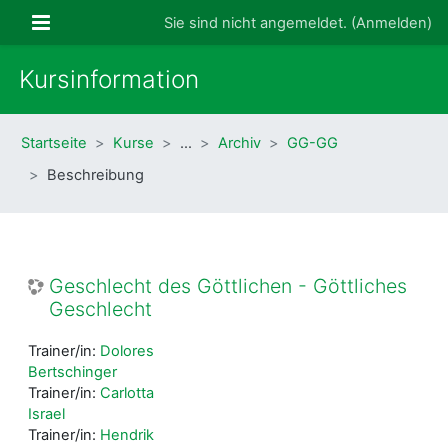
Zum Hauptinhalt
Website-Übersicht
Sie sind nicht angemeldet. (
Anmelden
)
Kursinformation
Startseite
Kurse
…
Archiv
GG-GG
Beschreibung
Geschlecht des Göttlichen - Göttliches
Geschlecht
Trainer/in:
Dolores
Bertschinger
Trainer/in:
Carlotta
Israel
Trainer/in:
Hendrik