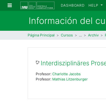
Salta al contenido principal
Panel lateral
DASHBOARD
HELP
Información del cu
Página Principal
Cursos
…
Archiv
Interdisziplinäres Pro
Profesor:
Charlotte Jacobs
Profesor:
Mathias Litzenburger