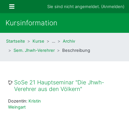
Zum Hauptinhalt
Website-Übersicht
Sie sind nicht angemeldet. (
Anmelden
)
Kursinformation
Startseite
Kurse
…
Archiv
Sem. Jhwh-Verehrer
Beschreibung
SoSe 21 Hauptseminar "Die Jhwh-
Verehrer aus den Völkern"
Dozentin:
Kristin
Weingart