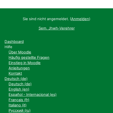
Sie sind nicht angemeldet. (
Anmelden
)
Sem. Jhwh-Verehrer
Dashboard
Hilfe
Über Moodle
Häufig gestellte Fragen
Einstieg in Moodle
Anleitungen
Kontakt
Deutsch ‎(de)‎
Deutsch ‎(de)‎
English ‎(en)‎
Español - Internacional ‎(es)‎
Français ‎(fr)‎
Italiano ‎(it)‎
Русский ‎(ru)‎