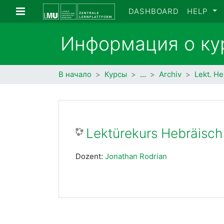
Перейти к основному содержанию
Боковая панель
DASHBOARD
HELP
Информация о ку
В начало
Курсы
…
Archiv
Lekt. H
Lektürekurs Hebräisc
Dozent:
Jonathan Rodrian