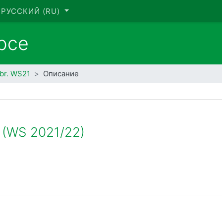
РУССКИЙ ‎(RU)‎
рсе
ebr. WS21
Описание
h (WS 2021/22)