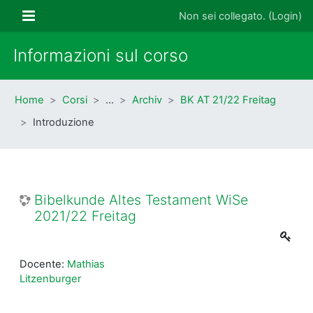
Vai al contenuto principale
Pannello laterale
Non sei collegato. (
Login
)
Informazioni sul corso
Home
Corsi
…
Archiv
BK AT 21/22 Freitag
Introduzione
Bibelkunde Altes Testament WiSe
2021/22 Freitag
Docente:
Mathias
Litzenburger