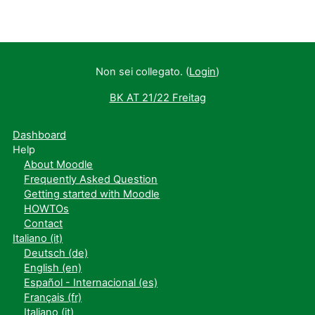
Non sei collegato. (
Login
)
BK AT 21/22 Freitag
Dashboard
Help
About Moodle
Frequently Asked Question
Getting started with Moodle
HOWTOs
Contact
Italiano ‎(it)‎
Deutsch ‎(de)‎
English ‎(en)‎
Español - Internacional ‎(es)‎
Français ‎(fr)‎
Italiano ‎(it)‎