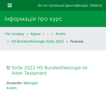
Перейти до головного вмісту
Бокова панель
Ви не пройшли ідентифікацію (
Увійти
)
Інформація про курс
На головну
Курси
…
Archiv
HS Bundestheologie SoSe 2022
Резюме
SoSe 2022 HS Bundestheologie im
Alten Testament
Dozentin:
Weingart
Kristin