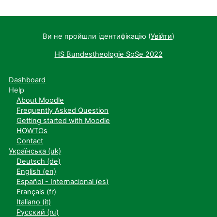
Ви не пройшли ідентифікацію (
Увійти
)
HS Bundestheologie SoSe 2022
Dashboard
Help
About Moodle
Frequently Asked Question
Getting started with Moodle
HOWTOs
Contact
Українська ‎(uk)‎
Deutsch ‎(de)‎
English ‎(en)‎
Español - Internacional ‎(es)‎
Français ‎(fr)‎
Italiano ‎(it)‎
Русский ‎(ru)‎