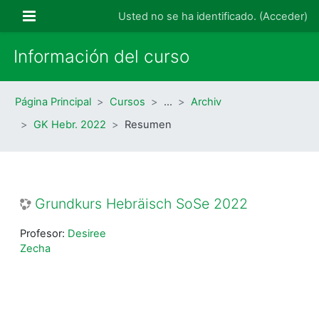
Salta al contenido principal
Panel lateral
Usted no se ha identificado. (
Acceder
)
Información del curso
Página Principal
Cursos
…
Archiv
GK Hebr. 2022
Resumen
Grundkurs Hebräisch SoSe 2022
Profesor:
Desiree
Zecha