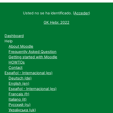
Usted no se ha identificado. (
Acceder
)
GK Hebr. 2022
Dashboard
Help
About Moodle
Frequently Asked Question
Getting started with Moodle
HOWTOs
Contact
Español - Internacional ‎(es)‎
Deutsch ‎(de)‎
English ‎(en)‎
Español - Internacional ‎(es)‎
Français ‎(fr)‎
Italiano ‎(it)‎
Русский ‎(ru)‎
Українська ‎(uk)‎