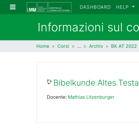
Vai al contenuto principale
Pannello laterale
DASHBOARD
HELP
Informazioni sul c
Home
Corsi
…
Archiv
BK AT 2022
Bibelkunde Altes Test
Docente:
Mathias Litzenburger