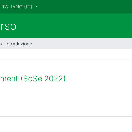
ITALIANO ‎(IT)‎
orso
Introduzione
ament (SoSe 2022)