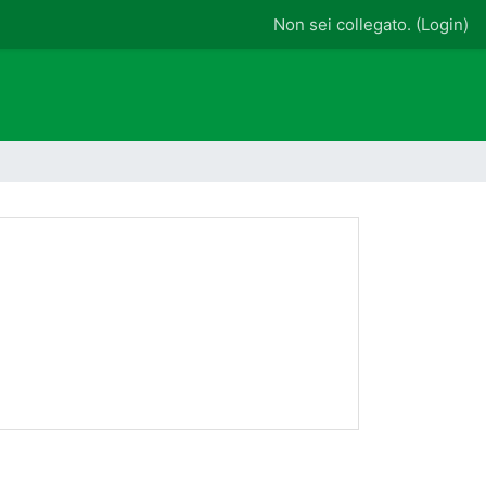
Non sei collegato. (
Login
)