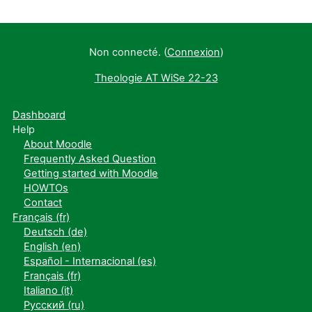
Non connecté. (
Connexion
)
Theologie AT WiSe 22-23
Dashboard
Help
About Moodle
Frequently Asked Question
Getting started with Moodle
HOWTOs
Contact
Français ‎(fr)‎
Deutsch ‎(de)‎
English ‎(en)‎
Español - Internacional ‎(es)‎
Français ‎(fr)‎
Italiano ‎(it)‎
Русский ‎(ru)‎