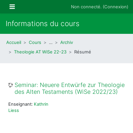
Passer au contenu principal
Panneau latéral
Non connecté. (
Connexion
)
Informations du cours
Accueil
Cours
…
Archiv
Theologie AT WiSe 22-23
Résumé
Seminar: Neuere Entwürfe zur Theologie
des Alten Testaments (WiSe 2022/23)
Enseignant:
Kathrin
Liess