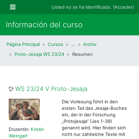
Salta al contenido principal
Panel lateral
Usted no se ha identificado. (
Acceder
)
Información del curso
Página Principal
Cursos
…
Archiv
Proto-Jesaja WS 23/24
Resumen
WS 23/24 V Proto-Jesaja
Die Vorlesung führt in den
ersten Teil des Jesaja-Buches
ein, der in der Forschung
„Protojesaja“ (Jes 1-39)
genannt wird. Hier finden sich
Dozentin:
Kristin
nicht nur zahlreiche Texte mit
Weingart