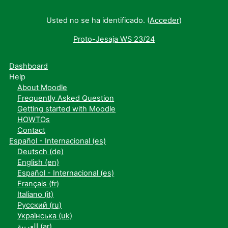
Usted no se ha identificado. (
Acceder
)
Proto-Jesaja WS 23/24
Dashboard
Help
About Moodle
Frequently Asked Question
Getting started with Moodle
HOWTOs
Contact
Español - Internacional ‎(es)‎
Deutsch ‎(de)‎
English ‎(en)‎
Español - Internacional ‎(es)‎
Français ‎(fr)‎
Italiano ‎(it)‎
Русский ‎(ru)‎
Українська ‎(uk)‎
العربية ‎(ar)‎