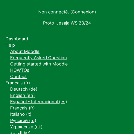
Non connecté. (
Connexion
)
Proto-Jesaja WS 23/24
Dashboard
Help
About Moodle
Frequently Asked Question
Getting started with Moodle
HOWTOs
Contact
Français ‎(fr)‎
Deutsch ‎(de)‎
English ‎(en)‎
Español - Internacional ‎(es)‎
Français ‎(fr)‎
Italiano ‎(it)‎
Русский ‎(ru)‎
Українська ‎(uk)‎
العربية ‎(ar)‎