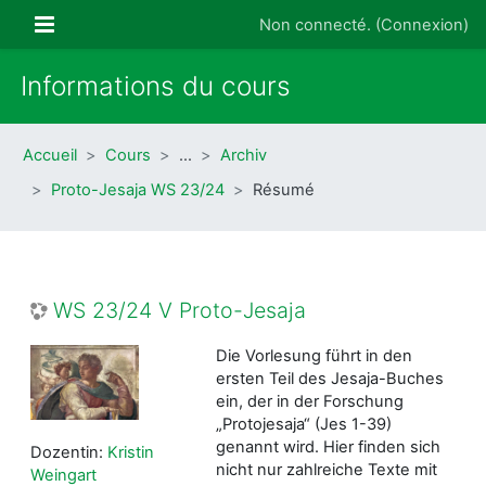
Passer au contenu principal
Panneau latéral
Non connecté. (
Connexion
)
Informations du cours
Accueil
Cours
…
Archiv
Proto-Jesaja WS 23/24
Résumé
WS 23/24 V Proto-Jesaja
Die Vorlesung führt in den
ersten Teil des Jesaja-Buches
ein, der in der Forschung
„Protojesaja“ (Jes 1-39)
genannt wird. Hier finden sich
Dozentin:
Kristin
nicht nur zahlreiche Texte mit
Weingart