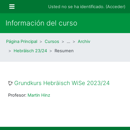
Salta al contenido principal
Panel lateral
Usted no se ha identificado. (
Acceder
)
Información del curso
Página Principal
Cursos
…
Archiv
Hebräisch 23/24
Resumen
Grundkurs Hebräisch WiSe 2023/24
Profesor:
Martin Hinz