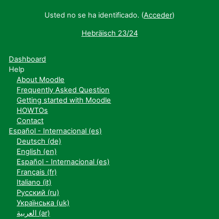
Usted no se ha identificado. (
Acceder
)
Hebräisch 23/24
Dashboard
Help
About Moodle
Frequently Asked Question
Getting started with Moodle
HOWTOs
Contact
Español - Internacional ‎(es)‎
Deutsch ‎(de)‎
English ‎(en)‎
Español - Internacional ‎(es)‎
Français ‎(fr)‎
Italiano ‎(it)‎
Русский ‎(ru)‎
Українська ‎(uk)‎
العربية ‎(ar)‎