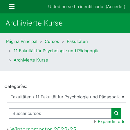
Salta al contenido principal
Panel lateral
Usted no se ha identificado. (
Acceder
)
Archivierte Kurse
Página Principal
Cursos
Fakultäten
11 Fakultät für Psychologie und Pädagogik
Archivierte Kurse
Categorías:
Buscar cursos
Buscar
Expandir todo
Wintersemester 2022/23