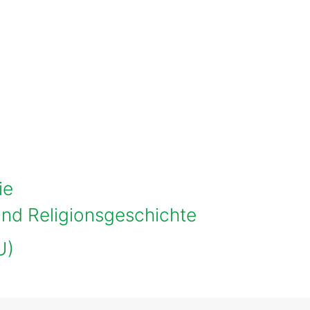
hercher des cours
ie
und Religionsgeschichte
U)