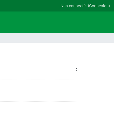
Non connecté. (
Connexion
)