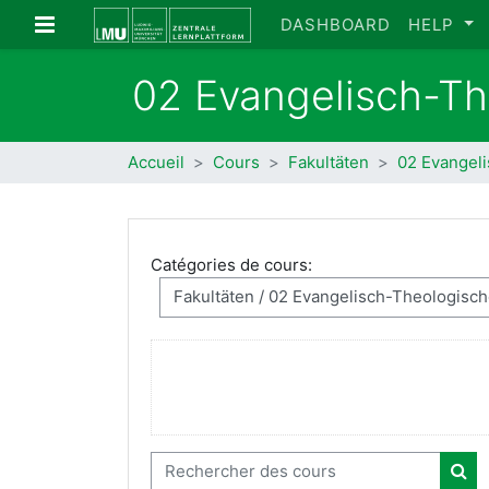
Passer au contenu principal
Panneau latéral
DASHBOARD
HELP
02 Evangelisch-Th
Accueil
Cours
Fakultäten
02 Evangeli
Catégories de cours:
Rechercher des cours