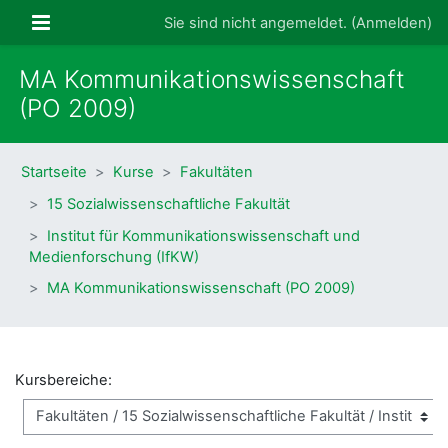
Zum Hauptinhalt
Website-Übersicht
Sie sind nicht angemeldet. (
Anmelden
)
MA Kommunikationswissenschaft
(PO 2009)
Startseite
Kurse
Fakultäten
15 Sozialwissenschaftliche Fakultät
Institut für Kommunikationswissenschaft und
Medienforschung (IfKW)
MA Kommunikationswissenschaft (PO 2009)
Kursbereiche: