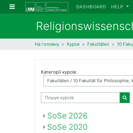
Перейти до головного вмісту
Бокова панель
DASHBOARD
HELP
Religionswissensc
На головну
Курси
Fakultäten
10 Faku
Категорії курсів:
Пошук курсів
Пош
SoSe 2026
SoSe 2020