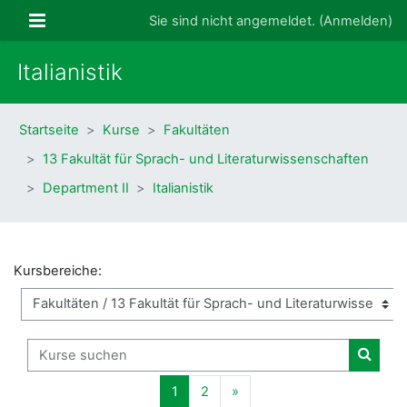
Zum Hauptinhalt
Website-Übersicht
Sie sind nicht angemeldet. (
Anmelden
)
Italianistik
Startseite
Kurse
Fakultäten
13 Fakultät für Sprach- und Literaturwissenschaften
Department II
Italianistik
Kursbereiche:
Kurse suchen
Kurse
Seite 1
Seite 2
Nächste Seite
1
2
»