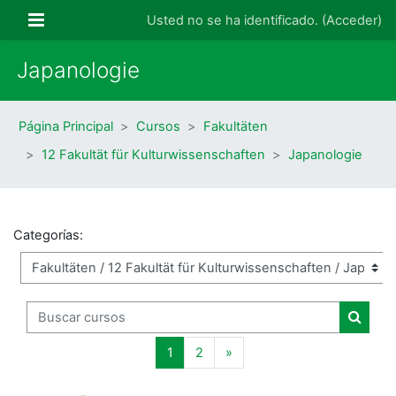
Salta al contenido principal
Panel lateral
Usted no se ha identificado. (
Acceder
)
Japanologie
Página Principal
Cursos
Fakultäten
12 Fakultät für Kulturwissenschaften
Japanologie
Categorías:
Buscar cursos
Buscar
Página 1
Página 2
Siguiente página
1
2
»