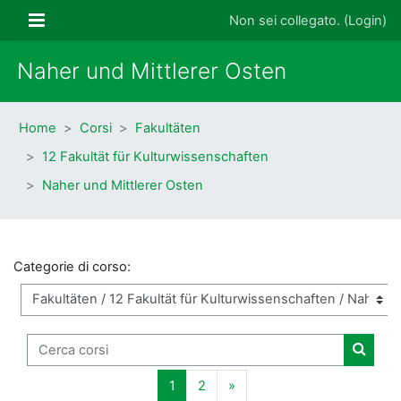
Vai al contenuto principale
Pannello laterale
Non sei collegato. (
Login
)
Naher und Mittlerer Osten
Home
Corsi
Fakultäten
12 Fakultät für Kulturwissenschaften
Naher und Mittlerer Osten
Categorie di corso:
Cerca corsi
Cerca 
Pagina 1
Pagina 2
Pagina successiva
1
2
»