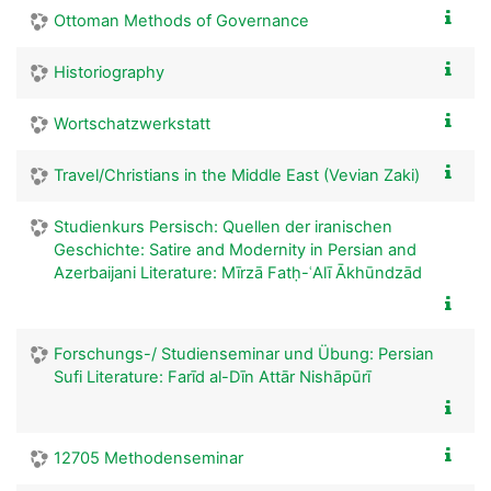
Ottoman Methods of Governance
Historiography
Wortschatzwerkstatt
Travel/Christians in the Middle East (Vevian Zaki)
Studienkurs Persisch: Quellen der iranischen
Geschichte: Satire and Modernity in Persian and
Azerbaijani Literature: Mīrzā Fatḥ-ʿAlī Ākhūndzād
Forschungs-/ Studienseminar und Übung: Persian
Sufi Literature: Farīd al-Dīn Attār Nishāpūrī
12705 Methodenseminar